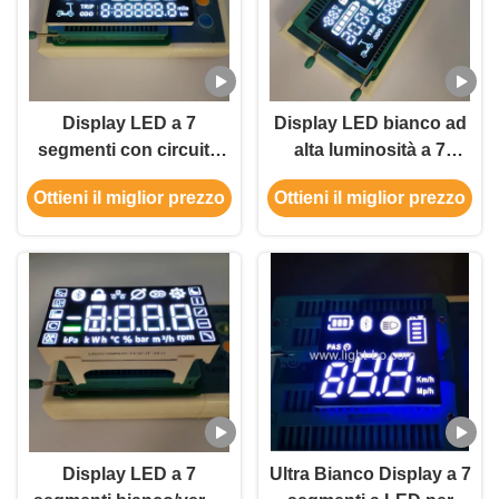
Display LED a 7
Display LED bianco ad
segmenti con circuito
alta luminosità a 7
integrato per scooter
segmenti per scooter
Ottieni il miglior prezzo
Ottieni il miglior prezzo
elettrici
elettrici
Display LED a 7
Ultra Bianco Display a 7