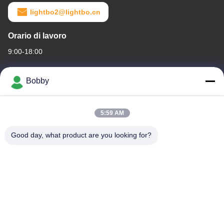
lightbo2@lightbo.cn
Orario di lavoro
9:00-18:00
Il nostro indirizzo
Bobby
Indirizzo di società
Camera 308,3/F, edificio 1, BAIWANG RESEARCH AND
5:59 AM
DEVELOPMENT Building, n. 5298, via Shahe West, XILI STREET,
distretto di NANSHAN, Shenzhen
Good day, what product are you looking for?
Indirizzo della fabbrica
2F, edificio 6, LIHE INDUSTRIAL PARK, n. 1055 SONGBAI ROAD,
XILI, NANSHAN, SHENZHEN
Telefono
86-755-83983496