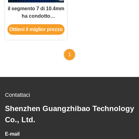
il segmento 7 di 10.4mm
ha condotto
l'esposizione 120mcd
Ottieni il miglior prezzo
per il motorino elettrico
1
Contattaci
Shenzhen Guangzhibao Technology
Co., Ltd.
E-mail