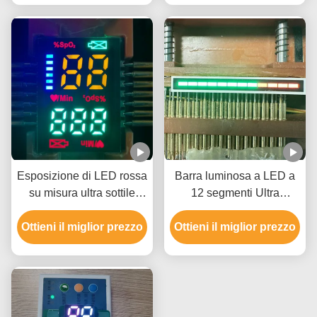
Esposizione di LED rossa
Barra luminosa a LED a
su misura ultra sottile
12 segmenti Ultra
calda di vendita 2.8mm
Rosso/Verde Puro per
SOLTANTO SMD per gli
Ottieni il miglior prezzo
Ottieni il miglior prezzo
indicatore del pannello
ossimetri di impulso del
strumenti
dito