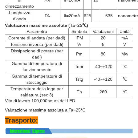
di
△λ
If=20mA
20
nanometr
dimezzamento
Lunghezza
Dλ
If=20mA
625
635
nanometr
d'onda
Valutazioni massime assolute (Ta=25℃)
Parametro
Simbolo
Valutazioni
Unità
Corrente di andata (per dadi)
IPM
20
mA
Tensione inversa (per dadi)
Vr
5
V
Dissipazione di potere (per
Pm
80
Mw
dadi)
Gamma di temperatura di
Topr
-40~+120
℃
funzionamento
Gamma di temperature di
Tstg
-40~+120
℃
stoccaggio
Temperatura della lega per
Th
260
℃
saldatura (sec 3)
Vita di lavoro 100,000hours del LED
Valutazione massima assoluta a Ta=25℃
Trasporto
: