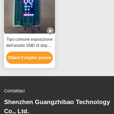
Tipo comune esposizione
dell'anodo SMD di doppio
di colore 2 segmento
Ottieni il miglior prezzo
della cifra 7 di LED per
Electromobile
Contattaci
Shenzhen Guangzhibao Technology
Co., Ltd.