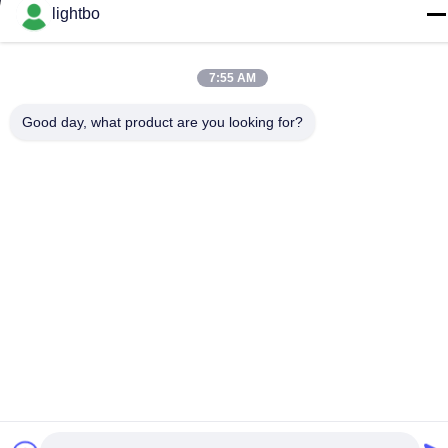
lightbo
86-755-83983496
7:55 AM
Good day, what product are you looking for?
La Cina va bene. Qualità Esposizione di LED di 7 segmenti
Fornitore. -2026 Shenzhen Guangzhibao Technology Co., Ltd.
Tutti. Tutti i diritti riservati.
Politica sulla privacy
|
Mappa del sito