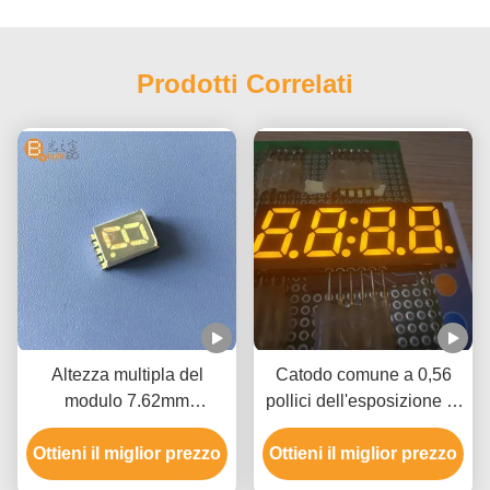
Prodotti Correlati
Altezza multipla del
Catodo comune a 0,56
modulo 7.62mm
pollici dell'esposizione di
dell'esposizione
LED della cifra SMD
Ottieni il miglior prezzo
principale Smd di
Ottieni il miglior prezzo
dell'indicatore del
segmento della cifra sette
temporizzatore 4