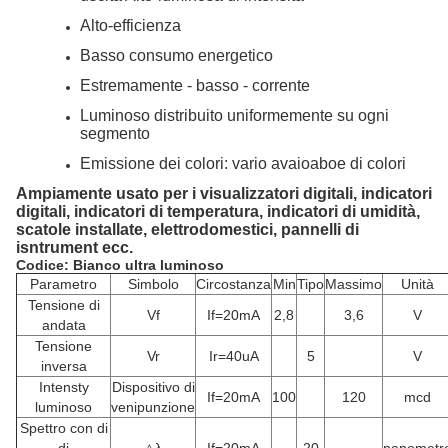
Alto-efficienza
Basso consumo energetico
Estremamente - basso - corrente
Luminoso distribuito uniformemente su ogni
segmento
Emissione dei colori: vario avaioaboe di colori
Ampiamente usato per i visualizzatori digitali, indicatori
digitali, indicatori di temperatura, indicatori di umidità,
scatole installate, elettrodomestici, pannelli di
isntrument ecc.
Codice: Bianco ultra luminoso
Parametro
Simbolo
Circostanza
Min
Tipo
Massimo
Unità
Tensione di
Vf
If=20mA
2,8
3,6
V
andata
Tensione
Vr
Ir=40uA
5
V
inversa
Intensty
Dispositivo di
If=20mA
100
120
mcd
luminoso
venipunzione
Spettro con di