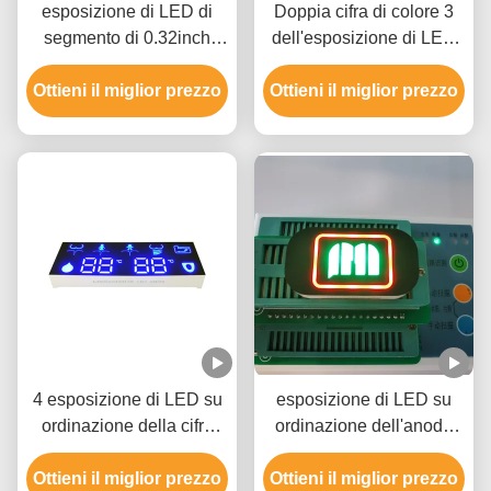
esposizione di LED di
Doppia cifra di colore 3
segmento di 0.32inch
dell'esposizione di LED
120mcd sette ROHS per
di segmento di altezza 7
Ottieni il miglior prezzo
potere
Ottieni il miglior prezzo
di fila 8.6mm due
4 esposizione di LED su
esposizione di LED su
ordinazione della cifra
ordinazione dell'anodo
20mA 9.8mm per la
comune 35mcd per la
Ottieni il miglior prezzo
toilette astuta
Ottieni il miglior prezzo
sigaretta di E