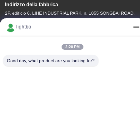
Indirizzo della fabbrica
2F, edificio 6, LIHE INDUSTRIAL PARK, n. 1055 SONGBAI ROAD,
XILI, NANSHAN, SHENZHEN
lightbo
Telefono
86-755-83983496
2:20 PM
Good day, what product are you looking for?
La Cina va bene. Qualità Esposizione di LED di 7 segmenti
Fornitore. -2026 Shenzhen Guangzhibao Technology Co., Ltd.
Tutti. Tutti i diritti riservati.
Politica sulla privacy
|
Mappa del sito